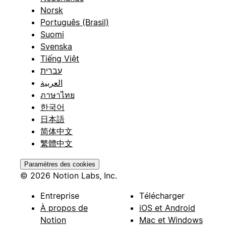
Norsk
Português (Brasil)
Suomi
Svenska
Tiếng Việt
עברית
العربية
ภาษาไทย
한국어
日本語
简体中文
繁體中文
Paramètres des cookies
© 2026 Notion Labs, Inc.
Entreprise
Télécharger
À propos de
iOS et Android
Notion
Mac et Windows