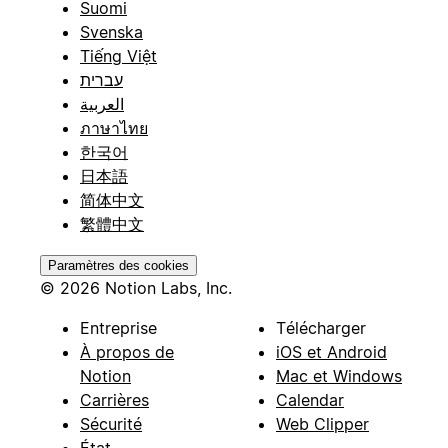
Suomi
Svenska
Tiếng Việt
עברית
العربية
ภาษาไทย
한국어
日本語
简体中文
繁體中文
Paramètres des cookies
© 2026 Notion Labs, Inc.
Entreprise
Télécharger
À propos de
iOS et Android
Notion
Mac et Windows
Carrières
Calendar
Sécurité
Web Clipper
État