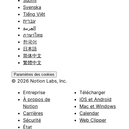
Suomi
Svenska
Tiếng Việt
עברית
العربية
ภาษาไทย
한국어
日本語
简体中文
繁體中文
Paramètres des cookies
© 2026 Notion Labs, Inc.
Entreprise
Télécharger
À propos de
iOS et Android
Notion
Mac et Windows
Carrières
Calendar
Sécurité
Web Clipper
État