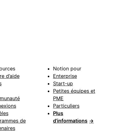
ources
Notion pour
re d’aide
Enterprise
s
Start-up
Petites équipes et
munauté
PME
exions
Particuliers
les
Plus
rammes de
d’informations
→
enaires