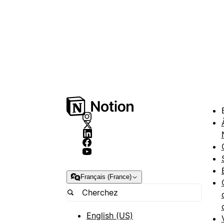
Français (France)
English (US)