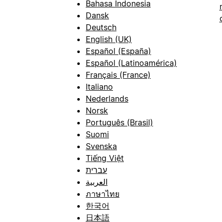
Bahasa Indonesia
Dansk
Deutsch
English (UK)
Español (España)
Español (Latinoamérica)
Français (France)
Italiano
Nederlands
Norsk
Português (Brasil)
Suomi
Svenska
Tiếng Việt
עברית
العربية
ภาษาไทย
한국어
日本語