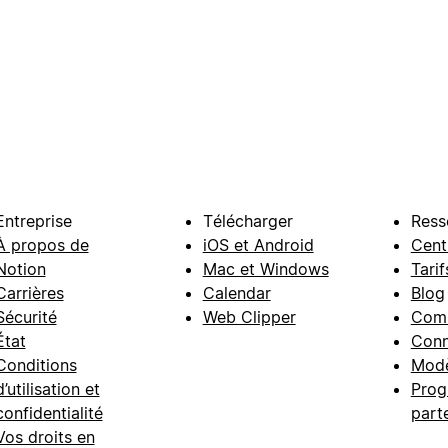
Entreprise
Télécharger
Ress
À propos de
iOS et Android
Cent
Notion
Mac et Windows
Tarif
Carrières
Calendar
Blog
Sécurité
Web Clipper
Com
État
Conn
Conditions
Modè
d’utilisation et
Prog
confidentialité
part
Vos droits en