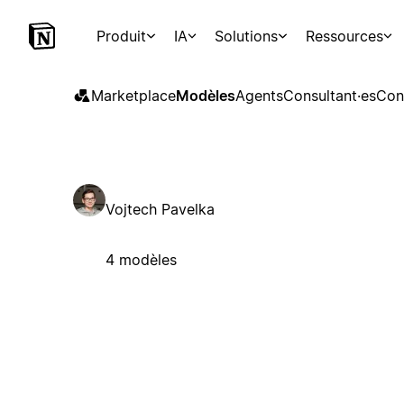
Produit
IA
Solutions
Ressources
Marketplace
Modèles
Agents
Consultant·es
Con
Vojtech Pavelka
4 modèles