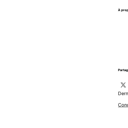
À prop
Parta
Dern
Cond