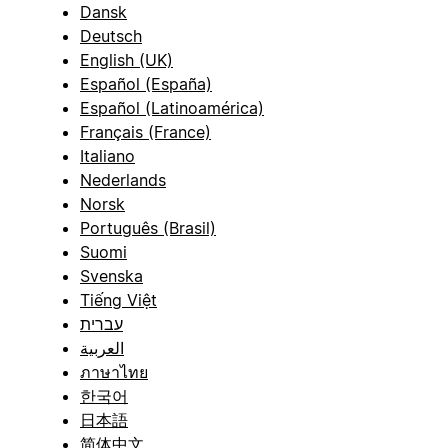
Dansk
Deutsch
English (UK)
Español (España)
Español (Latinoamérica)
Français (France)
Italiano
Nederlands
Norsk
Português (Brasil)
Suomi
Svenska
Tiếng Việt
עברית
العربية
ภาษาไทย
한국어
日本語
简体中文