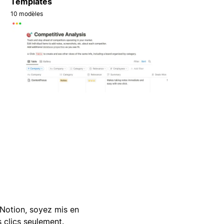
Templates
10 modèles
Notion, soyez mis en
 clics seulement.