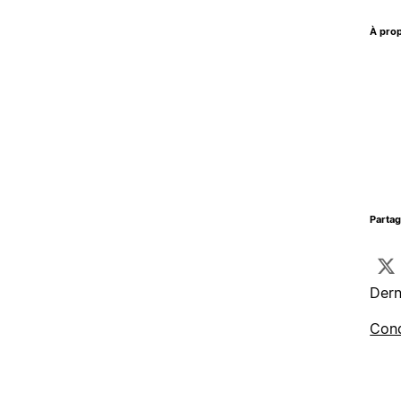
À prop
Parta
Dern
Cond