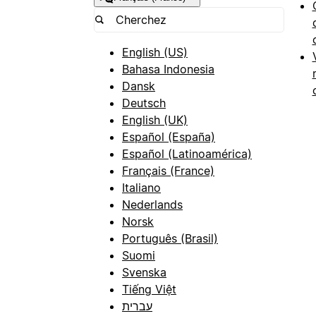
English (US)
Bahasa Indonesia
Dansk
Deutsch
English (UK)
Español (España)
Español (Latinoamérica)
Français (France)
Italiano
Nederlands
Norsk
Português (Brasil)
Suomi
Svenska
Tiếng Việt
עברית