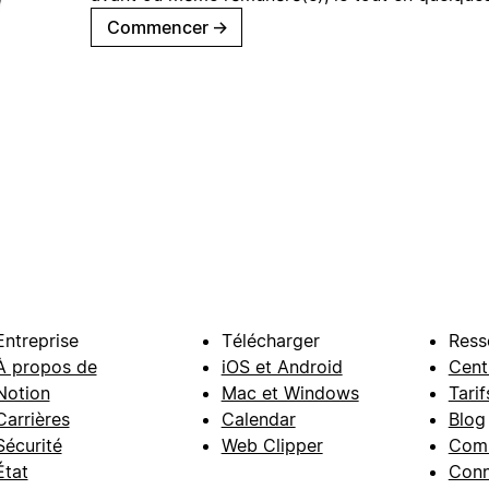
Commencer
→
Entreprise
Télécharger
Ress
À propos de
iOS et Android
Cent
Notion
Mac et Windows
Tarif
Carrières
Calendar
Blog
Sécurité
Web Clipper
Com
État
Conn