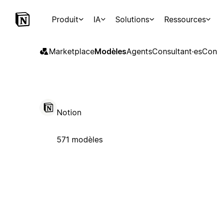
Produit
IA
Solutions
Ressources
Marketplace
Modèles
Agents
Consultant·es
Con
Notion
571 modèles