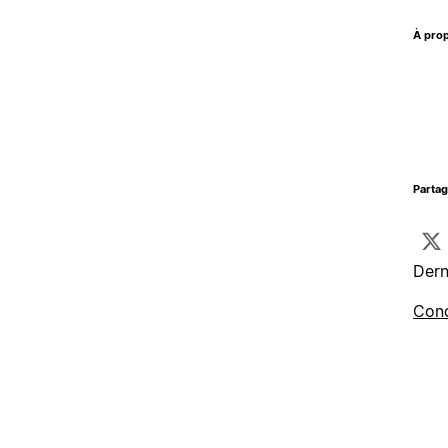
À prop
Parta
Dern
Cond