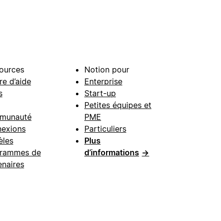
ources
Notion pour
re d’aide
Enterprise
s
Start-up
Petites équipes et
munauté
PME
exions
Particuliers
les
Plus
rammes de
d’informations
→
enaires