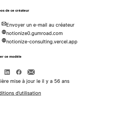
os de ce créateur
Envoyer un e-mail au créateur
notionize0.gumroad.com
notionize-consulting.vercel.app
ger ce modèle
ière mise à jour le il y a 56 ans
itions d’utilisation