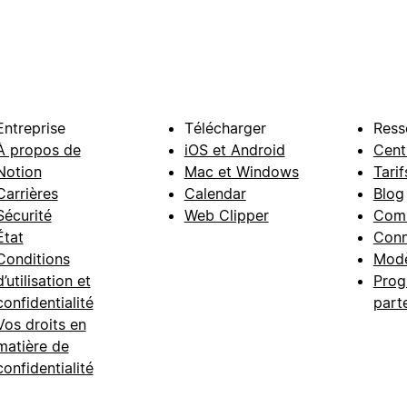
Entreprise
Télécharger
Ress
À propos de
iOS et Android
Cent
Notion
Mac et Windows
Tarif
Carrières
Calendar
Blog
Sécurité
Web Clipper
Com
État
Conn
Conditions
Modè
d’utilisation et
Prog
confidentialité
part
Vos droits en
matière de
confidentialité