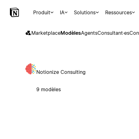
Produit
IA
Solutions
Ressources
Marketplace
Modèles
Agents
Consultant·es
Con
Notionize Consulting
9 modèles