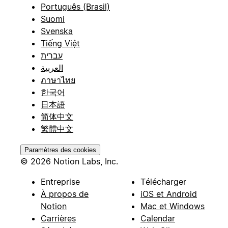
Português (Brasil)
Suomi
Svenska
Tiếng Việt
עברית
العربية
ภาษาไทย
한국어
日本語
简体中文
繁體中文
Paramètres des cookies
© 2026 Notion Labs, Inc.
Entreprise
Télécharger
À propos de
iOS et Android
Notion
Mac et Windows
Carrières
Calendar