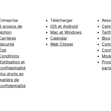
Entreprise
Télécharger
Ress
À propos de
iOS et Android
Cent
Notion
Mac et Windows
Tarif
Carrières
Calendar
Blog
Sécurité
Web Clipper
Com
État
Conn
Conditions
Modè
d’utilisation et
Prog
confidentialité
part
Vos droits en
matière de
confidentialité