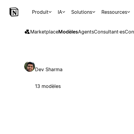
Produit
IA
Solutions
Ressources
Marketplace
Modèles
Agents
Consultant·es
Con
Dev Sharma
13 modèles