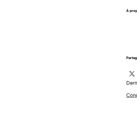
À prop
Parta
Dern
Cond