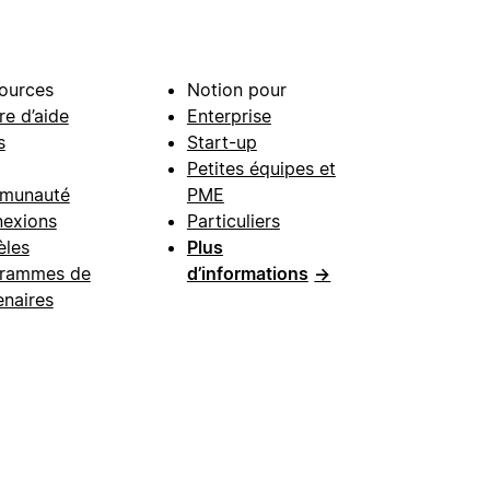
ources
Notion pour
re d’aide
Enterprise
s
Start-up
Petites équipes et
munauté
PME
exions
Particuliers
les
Plus
rammes de
d’informations
→
enaires