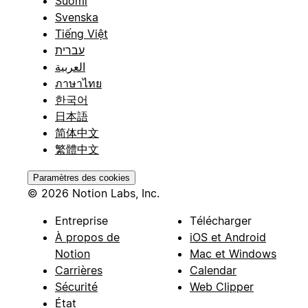
Suomi
Svenska
Tiếng Việt
עברית
العربية
ภาษาไทย
한국어
日本語
简体中文
繁體中文
Paramètres des cookies
© 2026 Notion Labs, Inc.
Entreprise
Télécharger
À propos de
iOS et Android
Notion
Mac et Windows
Carrières
Calendar
Sécurité
Web Clipper
État