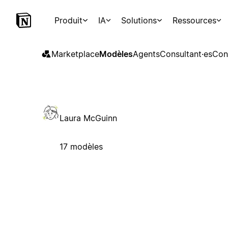
Produit
IA
Solutions
Ressources
Marketplace
Modèles
Agents
Consultant·es
Con
Laura McGuinn
17 modèles