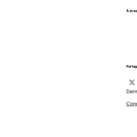
À prop
Parta
Dern
Cond