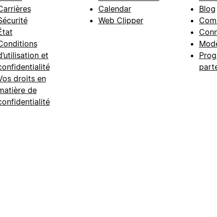
Carrières
Calendar
Blog
Sécurité
Web Clipper
Com
État
Conn
Conditions
Modè
d’utilisation et
Prog
confidentialité
part
Vos droits en
matière de
confidentialité