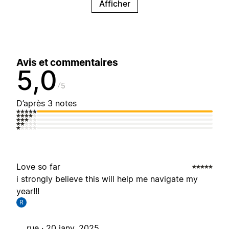
Afficher
Avis et commentaires
5,0
5
D’après 3 notes
Love so far
i strongly believe this will help me navigate my
year!!!
R
rue ·
20 janv. 2025