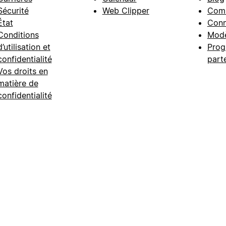
Sécurité
Web Clipper
Com
État
Conn
Conditions
Modè
d’utilisation et
Prog
confidentialité
part
Vos droits en
matière de
confidentialité