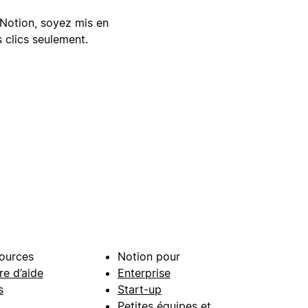
Notion, soyez mis en
 clics seulement.
ources
Notion pour
re d’aide
Enterprise
s
Start-up
Petites équipes et