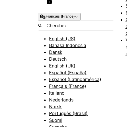
Français (France)
English (US)
Bahasa Indonesia
Dansk
Deutsch
English (UK)
Español (España)
Español (Latinoamérica)
Français (France)
Italiano
Nederlands
Norsk
Português (Brasil)
Suomi
Svenska