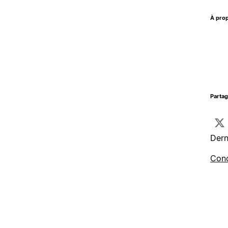
À prop
Parta
Dern
Cond