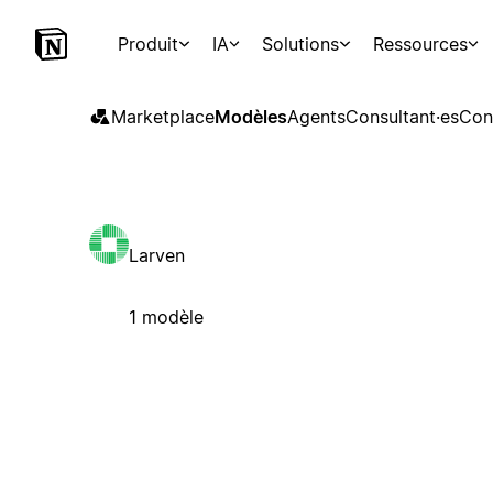
Produit
IA
Solutions
Ressources
Marketplace
Modèles
Agents
Consultant·es
Con
Larven
1 modèle