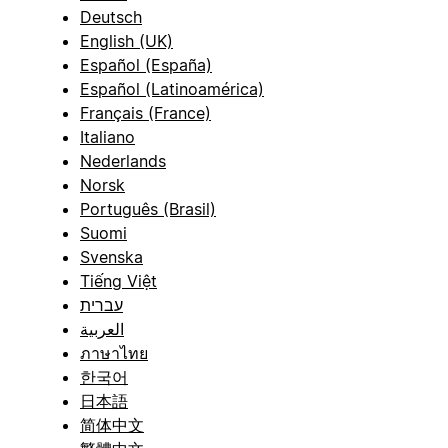
Deutsch
English (UK)
Español (España)
Español (Latinoamérica)
Français (France)
Italiano
Nederlands
Norsk
Português (Brasil)
Suomi
Svenska
Tiếng Việt
עברית
العربية
ภาษาไทย
한국어
日本語
简体中文