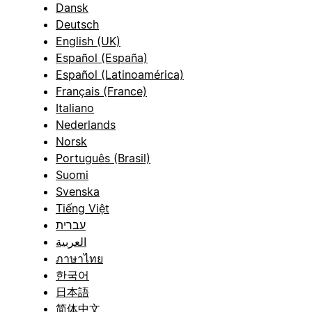
Dansk
Deutsch
English (UK)
Español (España)
Español (Latinoamérica)
Français (France)
Italiano
Nederlands
Norsk
Português (Brasil)
Suomi
Svenska
Tiếng Việt
עברית
العربية
ภาษาไทย
한국어
日本語
简体中文