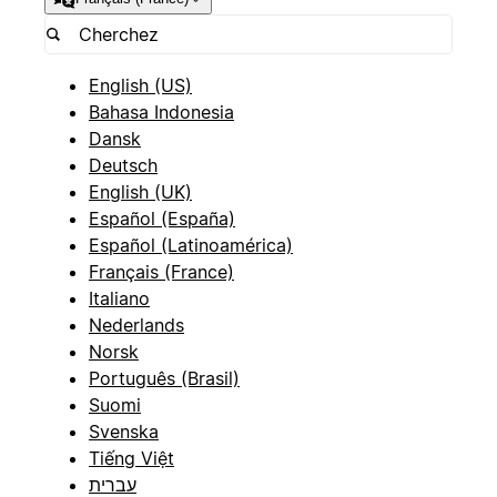
English (US)
Bahasa Indonesia
Dansk
Deutsch
English (UK)
Español (España)
Español (Latinoamérica)
Français (France)
Italiano
Nederlands
Norsk
Português (Brasil)
Suomi
Svenska
Tiếng Việt
עברית