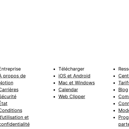
Entreprise
Télécharger
Ress
À propos de
iOS et Android
Cent
Notion
Mac et Windows
Tarif
Carrières
Calendar
Blog
Sécurité
Web Clipper
Com
État
Conn
Conditions
Modè
d’utilisation et
Prog
confidentialité
part