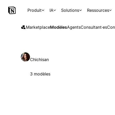
Produit
IA
Solutions
Ressources
Marketplace
Modèles
Agents
Consultant·es
Con
Chichisan
3 modèles