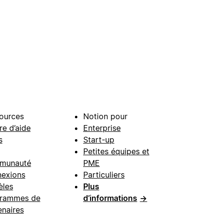
ources
Notion pour
re d’aide
Enterprise
s
Start-up
Petites équipes et
munauté
PME
exions
Particuliers
les
Plus
rammes de
d’informations
→
enaires