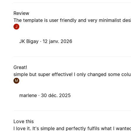
Review
The template is user friendly and very minimalist des
J
JK Bigay ·
12 janv. 2026
Great!
simple but super effective! I only changed some colu
M
marlene ·
30 déc. 2025
Love this
I love it. It's simple and perfectly fulfils what I wante