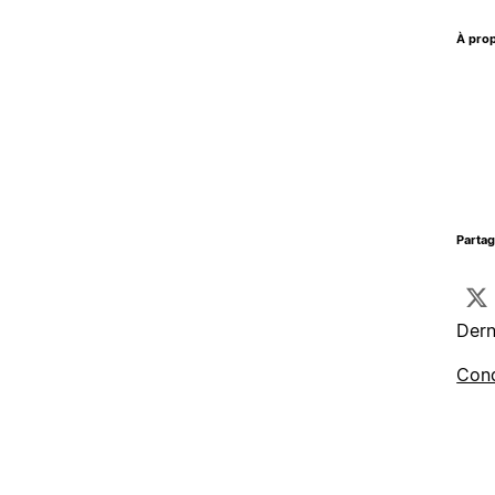
À prop
Parta
Dern
Cond