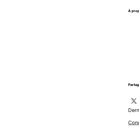
À prop
Parta
Dern
Cond