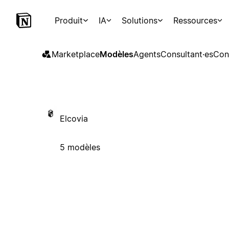
Produit
IA
Solutions
Ressources
Marketplace
Modèles
Agents
Consultant·es
Con
Elcovia
5 modèles