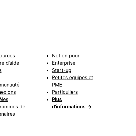
ources
Notion pour
re d’aide
Enterprise
s
Start-up
Petites équipes et
munauté
PME
exions
Particuliers
les
Plus
rammes de
d’informations
→
enaires