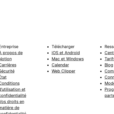
Entreprise
Télécharger
Ress
À propos de
iOS et Android
Cent
Notion
Mac et Windows
Tarif
Carrières
Calendar
Blog
Sécurité
Web Clipper
Com
État
Conn
Conditions
Modè
d’utilisation et
Prog
confidentialité
part
Vos droits en
matière de
confidentialité