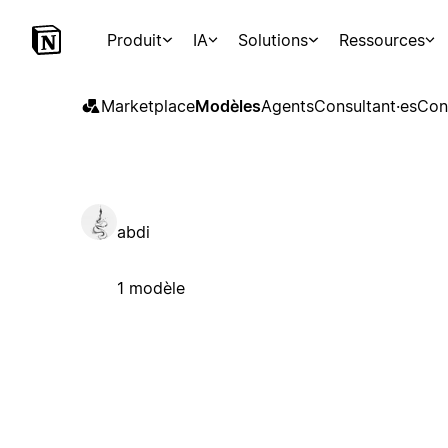
Produit
IA
Solutions
Ressources
Marketplace
Modèles
Agents
Consultant·es
Con
abdi
1 modèle