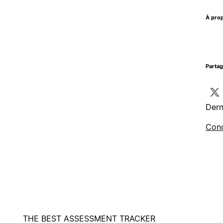
À prop
Parta
Dern
Cond
THE BEST ASSESSMENT TRACKER