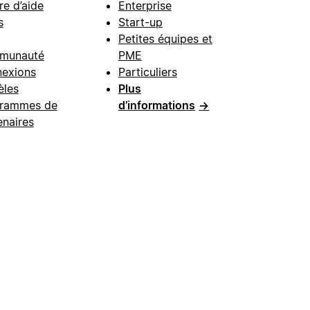
re d’aide
Enterprise
s
Start-up
Petites équipes et
munauté
PME
exions
Particuliers
les
Plus
rammes de
d’informations
→
enaires