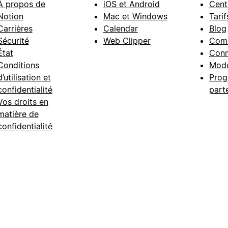
À propos de
iOS et Android
Cent
Notion
Mac et Windows
Tarif
Carrières
Calendar
Blog
Sécurité
Web Clipper
Com
État
Conn
Conditions
Modè
d’utilisation et
Prog
confidentialité
part
Vos droits en
matière de
confidentialité