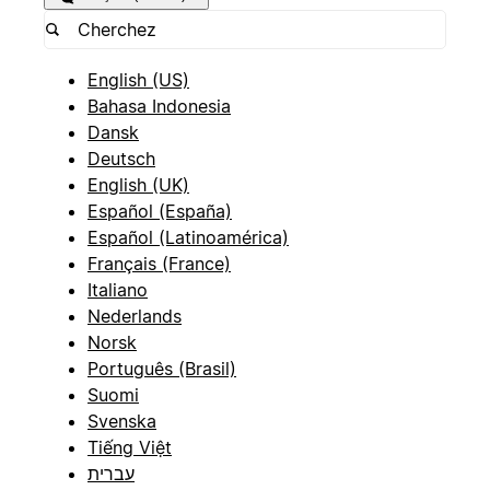
English (US)
Bahasa Indonesia
Dansk
Deutsch
English (UK)
Español (España)
Español (Latinoamérica)
Français (France)
Italiano
Nederlands
Norsk
Português (Brasil)
Suomi
Svenska
Tiếng Việt
עברית