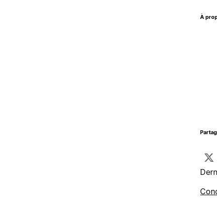
À prop
Parta
Dern
Cond