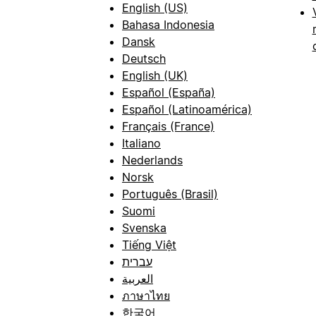
English (US)
Bahasa Indonesia
Dansk
Deutsch
English (UK)
Español (España)
Español (Latinoamérica)
Français (France)
Italiano
Nederlands
Norsk
Português (Brasil)
Suomi
Svenska
Tiếng Việt
עברית
العربية
ภาษาไทย
한국어