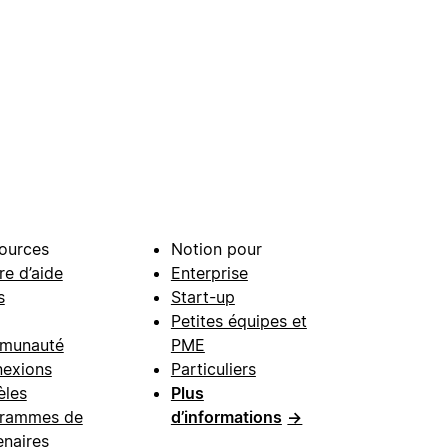
ources
Notion pour
re d’aide
Enterprise
s
Start-up
Petites équipes et
munauté
PME
exions
Particuliers
les
Plus
rammes de
d’informations
→
enaires