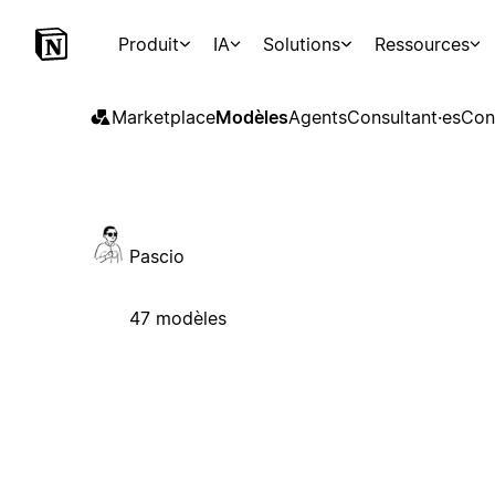
Produit
IA
Solutions
Ressources
Marketplace
Modèles
Agents
Consultant·es
Con
Pascio
47 modèles