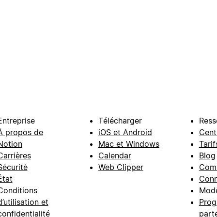
Entreprise
Télécharger
Ress
À propos de
iOS et Android
Cent
Notion
Mac et Windows
Tarif
Carrières
Calendar
Blog
Sécurité
Web Clipper
Com
État
Conn
Conditions
Modè
d’utilisation et
Prog
confidentialité
part