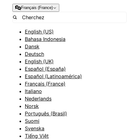
Français (France)
English (US)
Bahasa Indonesia
Dansk
Deutsch
English (UK)
Español (España)
Español (Latinoamérica)
Français (France)
Italiano
Nederlands
Norsk
Português (Brasil)
Suomi
Svenska
Tiếng Việt