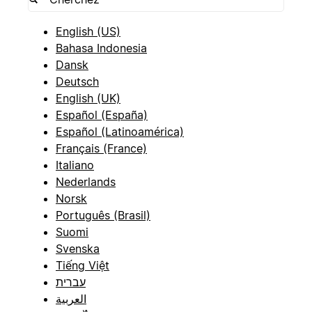
English (US)
Bahasa Indonesia
Dansk
Deutsch
English (UK)
Español (España)
Español (Latinoamérica)
Français (France)
Italiano
Nederlands
Norsk
Português (Brasil)
Suomi
Svenska
Tiếng Việt
עברית
العربية