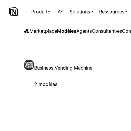
Produit
IA
Solutions
Ressources
Marketplace
Modèles
Agents
Consultant·es
Con
Business Vending Machine
2 modèles