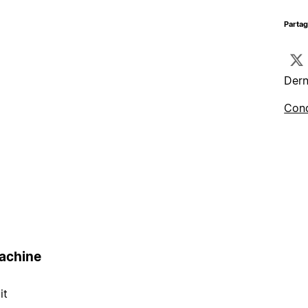
Parta
Dern
Cond
achine
it