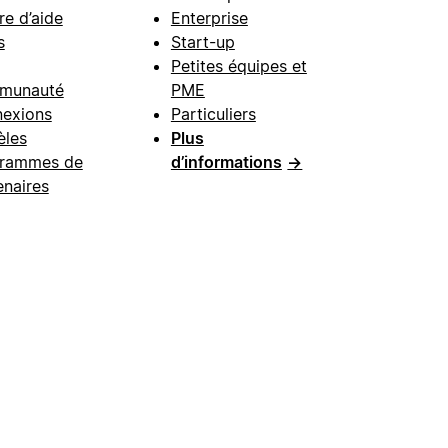
re d’aide
Enterprise
s
Start-up
Petites équipes et
munauté
PME
exions
Particuliers
les
Plus
rammes de
d’informations
→
enaires