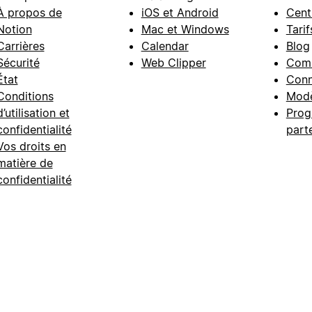
À propos de
iOS et Android
Cent
Notion
Mac et Windows
Tarif
Carrières
Calendar
Blog
Sécurité
Web Clipper
Com
État
Conn
Conditions
Modè
d’utilisation et
Prog
confidentialité
part
Vos droits en
matière de
confidentialité