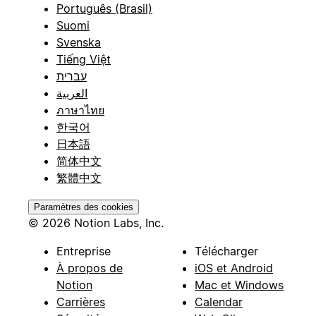
Português (Brasil)
Suomi
Svenska
Tiếng Việt
עברית
العربية
ภาษาไทย
한국어
日本語
简体中文
繁體中文
Paramètres des cookies
© 2026 Notion Labs, Inc.
Entreprise
Télécharger
À propos de
iOS et Android
Notion
Mac et Windows
Carrières
Calendar