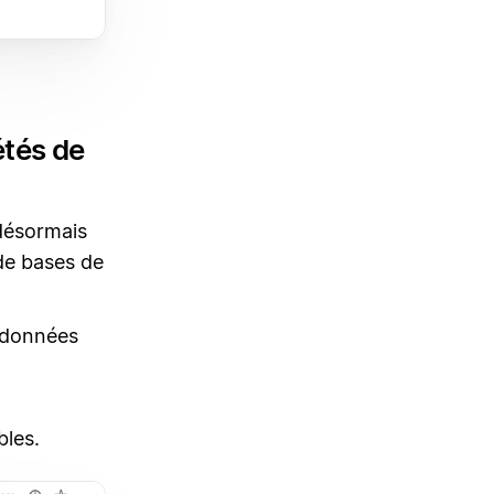
étés de
 désormais
 de bases de
e données
bles.