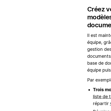
Créez v
modèles 
docume
Il est main
équipe, gr
gestion des
documents.
base de don
équipe puis
Par exempl
Trois mo
liste de
répartir