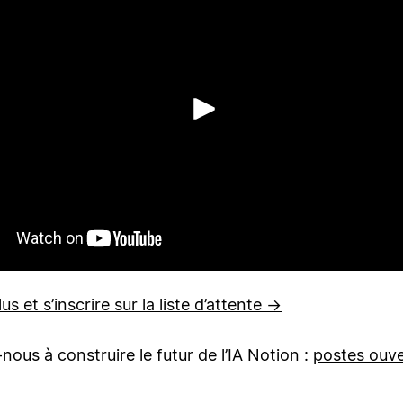
Lecture
us et s’inscrire sur la liste d’attente →
-nous à construire le futur de l’IA Notion :
postes ouv