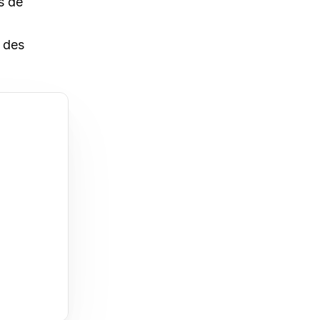
s de
 des