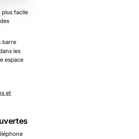
plus facile
 des
 barre
 dans les
re espace
ns et
uvertes
téléphone