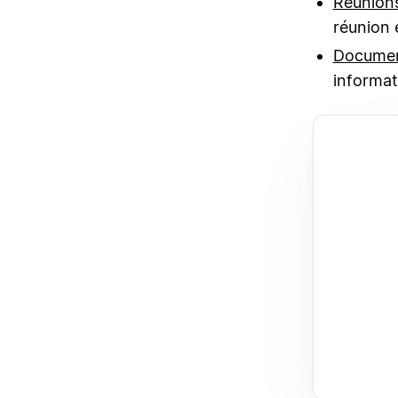
Réunion
réunion e
Docume
informat