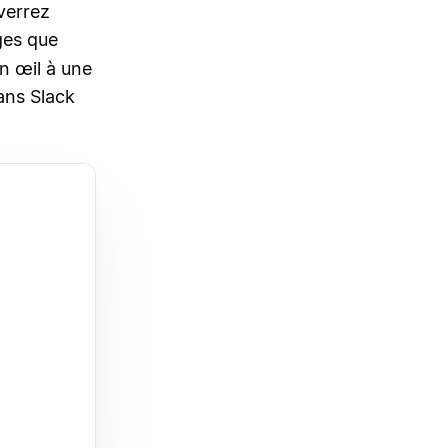
verrez
ges que
un œil à une
ans Slack