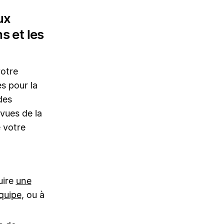
ux
s et les
votre
s pour la
des
vues de la
 votre
uire
une
équipe
, ou à