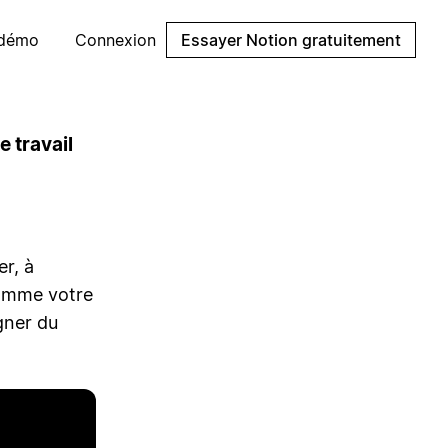
 démo
Connexion
Essayer Notion gratuitement
 travail
er, à
 comme votre
agner du