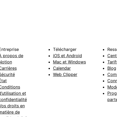
Entreprise
Télécharger
Ress
À propos de
iOS et Android
Cent
Notion
Mac et Windows
Tarif
Carrières
Calendar
Blog
Sécurité
Web Clipper
Com
État
Conn
Conditions
Modè
d’utilisation et
Prog
confidentialité
part
Vos droits en
matière de