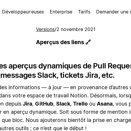
Développeur·euses
Enterprise
Tarifs
Demander une
Versions
/
2 novembre 2021
Aperçus des liens 🔗
es aperçus dynamiques de Pull Reque
messages Slack, tickets Jira, etc.
es informations — à jour — en provenance d’autres ou
dans votre espace de travail Notion. Désormais, lors
ien depuis
Jira
,
GitHub
,
Slack
,
Trello
ou
Asana
, vous 
r en aperçu dynamique. Soit sous forme de mention i
t que bloc. Nous ajouterons bientôt la prise en charg
tres outils ; ce n’est que le début !