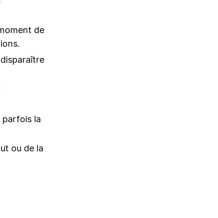
s
u moment de
tions.
disparaître
r
 parfois la
out ou de la