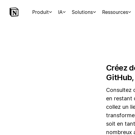
Produit
IA
Solutions
Ressources
Créez d
GitHub, 
Consultez d
en restant 
collez un l
transforme
soit en tan
nombreux au