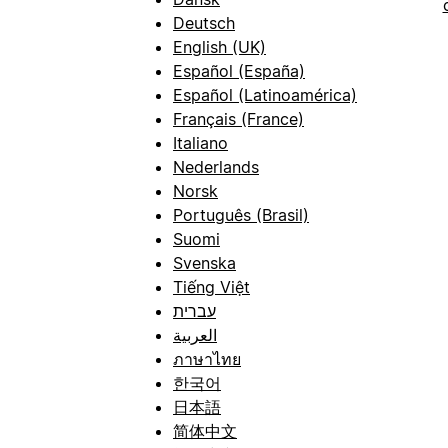
Deutsch
English (UK)
Español (España)
Español (Latinoamérica)
Français (France)
Italiano
Nederlands
Norsk
Português (Brasil)
Suomi
Svenska
Tiếng Việt
עברית
العربية
ภาษาไทย
한국어
日本語
简体中文