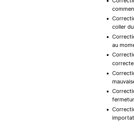
Correcti
commenta
Correcti
coller du
Correcti
au momen
Correcti
correcte
Correcti
mauvaise
Correctio
fermetur
Correcti
importat