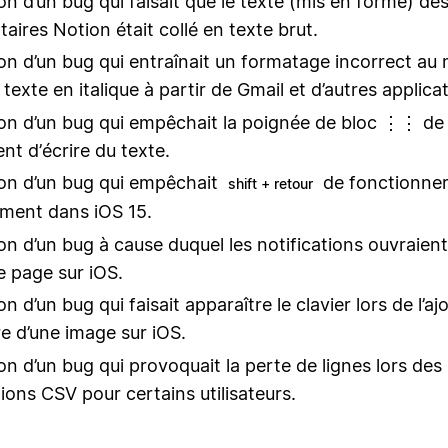
on d’un bug qui faisait que le texte (mis en forme) de
ires Notion était collé en texte brut.
on d’un bug qui entraînait un formatage incorrect a
 texte en italique à partir de Gmail et d’autres applica
on d’un bug qui empêchait la poignée de bloc ⋮⋮ de 
t d’écrire du texte.
on d’un bug qui empêchait
de fonctionne
shift + retour
ment dans iOS 15.
on d’un bug à cause duquel les notifications ouvraient
 page sur iOS.
n d’un bug qui faisait apparaître le clavier lors de l’aj
e d’une image sur iOS.
on d’un bug qui provoquait la perte de lignes lors des
ions CSV pour certains utilisateurs.