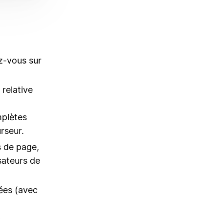
ez-vous sur
relative
mplètes
rseur.
s de page,
sateurs de
ées (avec