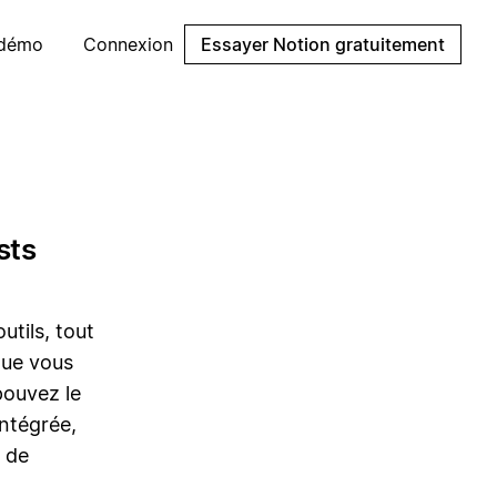
 démo
Connexion
Essayer Notion gratuitement
sts
tils, tout
que vous
pouvez le
ntégrée,
e de