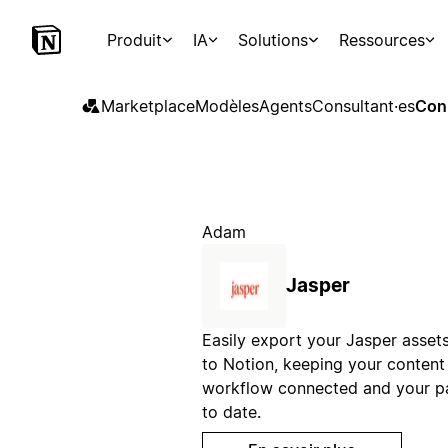
Produit
IA
Solutions
Ressources
Marketplace
Modèles
Agents
Consultant·es
Con
Adam
Jasper
Easily export your Jasper assets
to Notion, keeping your content
workflow connected and your p
to date.