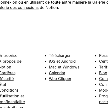
 connexion ou en utilisant de toute autre manière la Galeri
alerie des connexions
de Notion.
Entreprise
Télécharger
Ress
À propos de
iOS et Android
Cent
Notion
Mac et Windows
Tarif
Carrières
Calendar
Blog
Sécurité
Web Clipper
Com
État
Conn
Conditions
Modè
d’utilisation et
Prog
confidentialité
part
Vos droits en