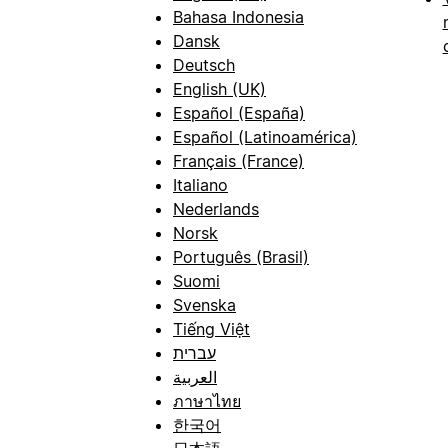
Bahasa Indonesia
Dansk
Deutsch
English (UK)
Español (España)
Español (Latinoamérica)
Français (France)
Italiano
Nederlands
Norsk
Português (Brasil)
Suomi
Svenska
Tiếng Việt
עברית
العربية
ภาษาไทย
한국어