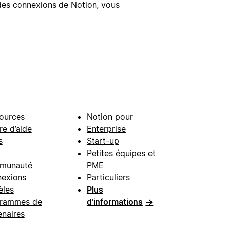
e des connexions de Notion, vous
ources
Notion pour
re d’aide
Enterprise
s
Start-up
Petites équipes et
munauté
PME
exions
Particuliers
les
Plus
rammes de
d’informations
→
enaires