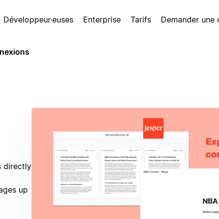
Développeur·euses
Enterprise
Tarifs
Demander une
nexions
 directly
ages up