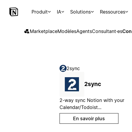
Produit
IA
Solutions
Ressources
Marketplace
Modèles
Agents
Consultant·es
Con
2sync
2sync
2-way sync Notion with your
Calendar/Todoist...
En savoir plus