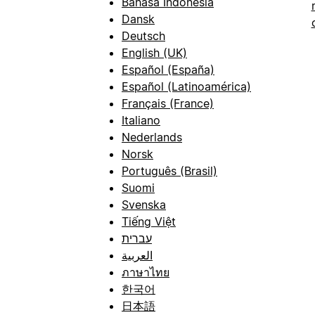
Bahasa Indonesia
Dansk
Deutsch
English (UK)
Español (España)
Español (Latinoamérica)
Français (France)
Italiano
Nederlands
Norsk
Português (Brasil)
Suomi
Svenska
Tiếng Việt
עברית
العربية
ภาษาไทย
한국어
日本語