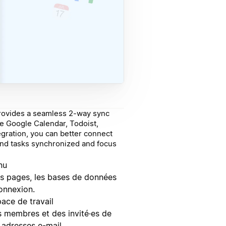
provides a seamless 2-way sync
ke Google Calendar, Todoist,
egration, you can better connect
and tasks synchronized and focus
nu
 les pages, les bases de données
onnexion.
space de travail
es membres et des invité·es de
s adresses e-mail.