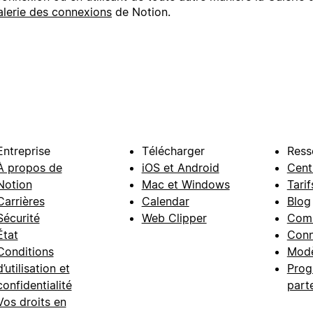
alerie des connexions
de Notion.
Entreprise
Télécharger
Ress
À propos de
iOS et Android
Cent
Notion
Mac et Windows
Tarif
Carrières
Calendar
Blog
Sécurité
Web Clipper
Com
État
Conn
Conditions
Modè
d’utilisation et
Prog
confidentialité
part
Vos droits en