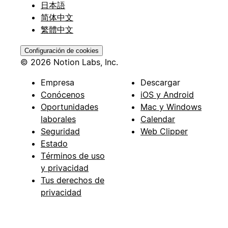
日本語
简体中文
繁體中文
Configuración de cookies
© 2026 Notion Labs, Inc.
Empresa
Descargar
Conócenos
iOS y Android
Oportunidades
Mac y Windows
laborales
Calendar
Seguridad
Web Clipper
Estado
Términos de uso
y privacidad
Tus derechos de
privacidad