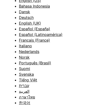
English (US)
Bahasa Indonesia
Dansk
Deutsch
English (UK)
Español (España)
Español (Latinoamérica)
Français (France)
Italiano
Nederlands
Norsk
Português (Brasil)
Suomi
Svenska
Tiếng Việt
עברית
العربية
ภาษาไทย
한국어