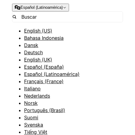
Español (Latinoamérica)
English (US)
Bahasa Indonesia
Dansk
Deutsch
English (UK)
Español (España)
Español (Latinoamérica)
Français (France)
Italiano
Nederlands
Norsk
Português (Brasil)
Suomi
Svenska
Tiếng Việt