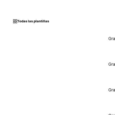
Todas las plantillas
Gra
Gra
Gra