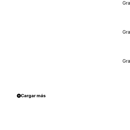
Gra
Gra
Gra
Cargar más