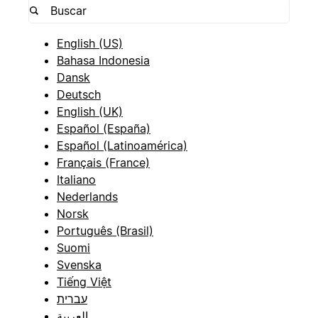
English (US)
Bahasa Indonesia
Dansk
Deutsch
English (UK)
Español (España)
Español (Latinoamérica)
Français (France)
Italiano
Nederlands
Norsk
Português (Brasil)
Suomi
Svenska
Tiếng Việt
עברית
العربية