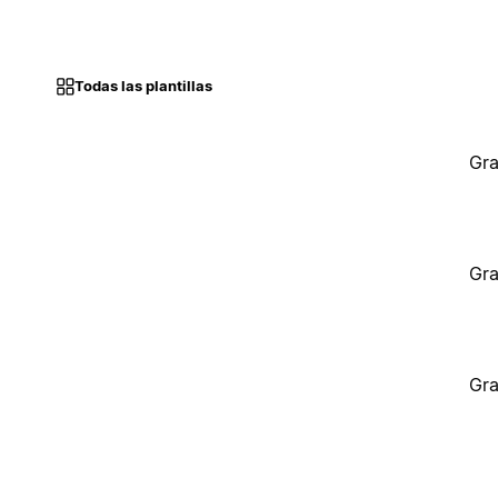
Todas las plantillas
Gra
Gra
Gra