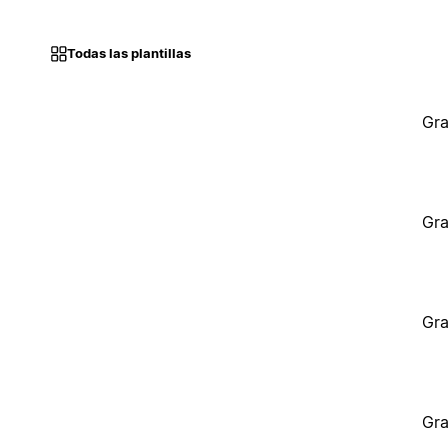
Todas las plantillas
Gra
Gra
Gra
Gra