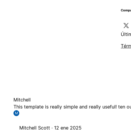
Compar
Últi
Térm
Mitchell
This template is really simple and really useful! ten o
M
Mitchell Scott ·
12 ene 2025