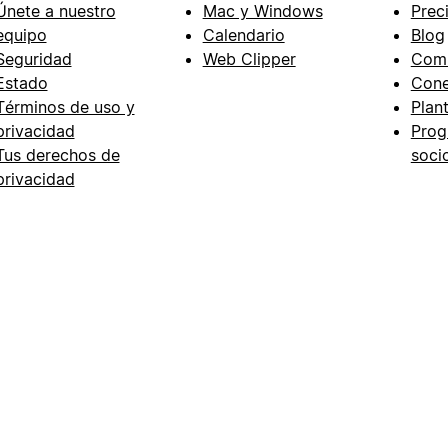
Únete a nuestro
Mac y Windows
Prec
equipo
Calendario
Blog
Seguridad
Web Clipper
Com
Estado
Cone
Términos de uso y
Plant
privacidad
Prog
Tus derechos de
soci
privacidad