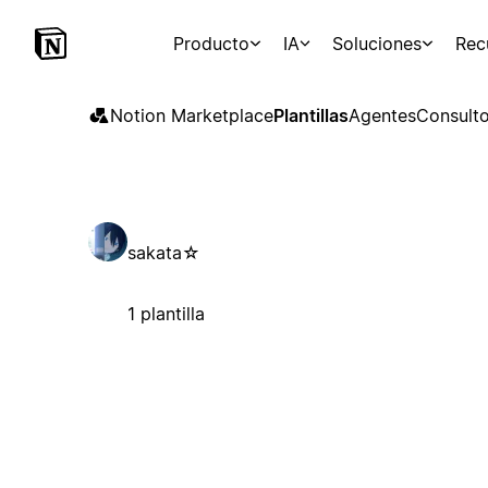
Producto
IA
Soluciones
Rec
Notion Marketplace
Plantillas
Agentes
Consulto
sakata⁠☆
1 plantilla