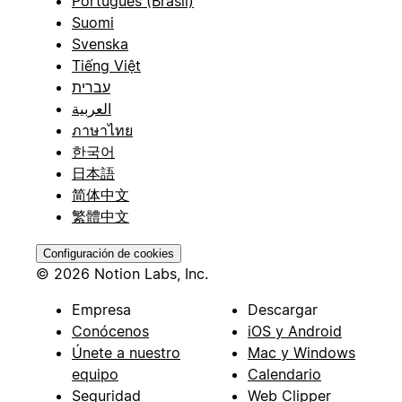
Português (Brasil)
Suomi
Svenska
Tiếng Việt
עברית
العربية
ภาษาไทย
한국어
日本語
简体中文
繁體中文
Configuración de cookies
© 2026 Notion Labs, Inc.
Empresa
Descargar
Conócenos
iOS y Android
Únete a nuestro
Mac y Windows
equipo
Calendario
Seguridad
Web Clipper