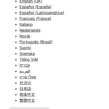
English (UK)
Español (España)
Español (Latinoamérica)
Français (France)
Italiano
Nederlands
Norsk
Português (Brasil)
Suomi
Svenska
Tiếng Việt
עברית
العربية
ภาษาไทย
한국어
日本語
简体中文
繁體中文