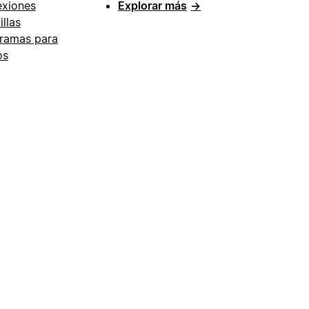
xiones
Explorar más
→
illas
ramas para
os