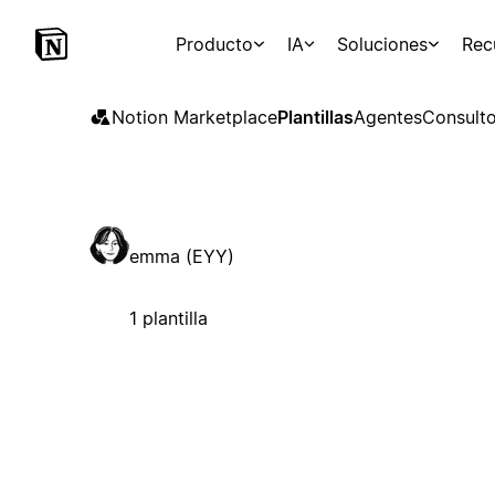
Producto
IA
Soluciones
Rec
Notion Marketplace
Plantillas
Agentes
Consulto
emma (EYY)
1 plantilla