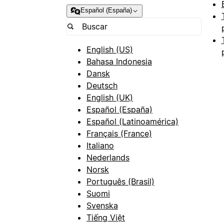
Español (España)
English (US)
Bahasa Indonesia
Dansk
Deutsch
English (UK)
Español (España)
Español (Latinoamérica)
Français (France)
Italiano
Nederlands
Norsk
Português (Brasil)
Suomi
Svenska
Tiếng Việt