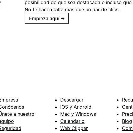
posibilidad de que sea destacada e incluso que 
No te hacen falta más que un par de clics.
Empieza aquí
→
Empresa
Descargar
Recu
Conócenos
iOS y Android
Cent
Únete a nuestro
Mac y Windows
Prec
equipo
Calendario
Blog
Seguridad
Web Clipper
Com