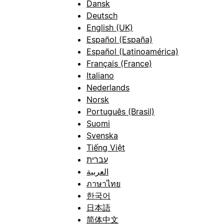
Dansk
Deutsch
English (UK)
Español (España)
Español (Latinoamérica)
Français (France)
Italiano
Nederlands
Norsk
Português (Brasil)
Suomi
Svenska
Tiếng Việt
עברית
العربية
ภาษาไทย
한국어
日本語
简体中文