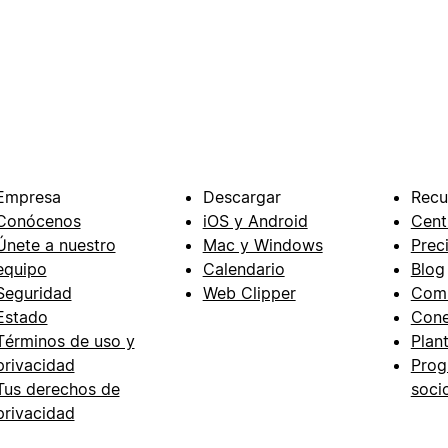
Empresa
Descargar
Recu
Conócenos
iOS y Android
Cent
Únete a nuestro
Mac y Windows
Prec
equipo
Calendario
Blog
Seguridad
Web Clipper
Com
Estado
Cone
Términos de uso y
Plant
privacidad
Prog
Tus derechos de
soci
privacidad