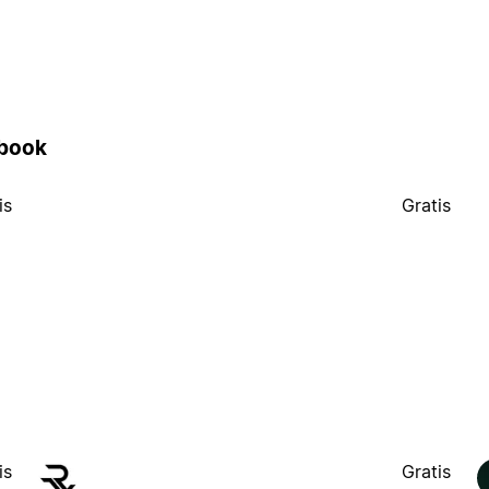
ybook
is
Gratis
is
Gratis