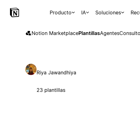
Producto
IA
Soluciones
Rec
Notion Marketplace
Plantillas
Agentes
Consulto
Riya Jawandhiya
23 plantillas