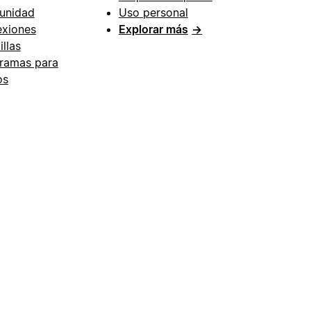
unidad
Uso personal
xiones
Explorar más
→
illas
ramas para
os