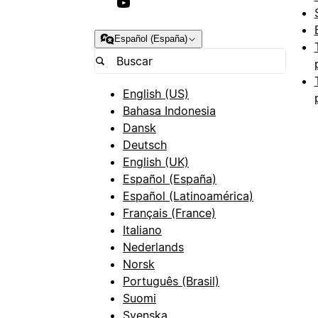
Español (España)
English (US)
Bahasa Indonesia
Dansk
Deutsch
English (UK)
Español (España)
Español (Latinoamérica)
Français (France)
Italiano
Nederlands
Norsk
Português (Brasil)
Suomi
Svenska