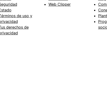
Seguridad
Web Clipper
Com
Estado
Cone
Términos de uso y
Plant
privacidad
Prog
Tus derechos de
soci
privacidad