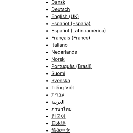
Dansk
Deutsch
English (UK)
Español (España)
Español (Latinoamérica)
Français (France)
Italiano
Nederlands
Norsk
Português (Brasil)
Suomi
Svenska
Tiếng Việt
עברית
العربية
ภาษาไทย
한국어
日本語
简体中文