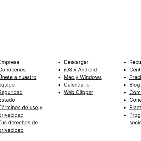
Empresa
Descargar
Recu
Conócenos
iOS y Android
Cent
Únete a nuestro
Mac y Windows
Prec
equipo
Calendario
Blog
Seguridad
Web Clipper
Com
Estado
Cone
Términos de uso y
Plant
privacidad
Prog
Tus derechos de
soci
privacidad