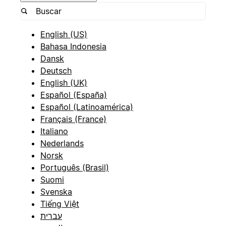
English (US)
Bahasa Indonesia
Dansk
Deutsch
English (UK)
Español (España)
Español (Latinoamérica)
Français (France)
Italiano
Nederlands
Norsk
Português (Brasil)
Suomi
Svenska
Tiếng Việt
עברית