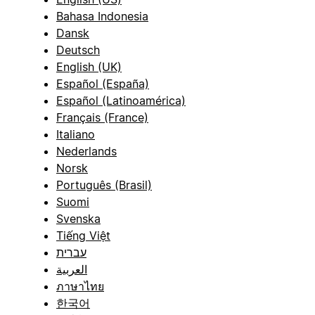
Bahasa Indonesia
Dansk
Deutsch
English (UK)
Español (España)
Español (Latinoamérica)
Français (France)
Italiano
Nederlands
Norsk
Português (Brasil)
Suomi
Svenska
Tiếng Việt
עברית
العربية
ภาษาไทย
한국어