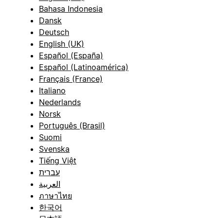
Bahasa Indonesia
Dansk
Deutsch
English (UK)
Español (España)
Español (Latinoamérica)
Français (France)
Italiano
Nederlands
Norsk
Português (Brasil)
Suomi
Svenska
Tiếng Việt
עברית
العربية
ภาษาไทย
한국어