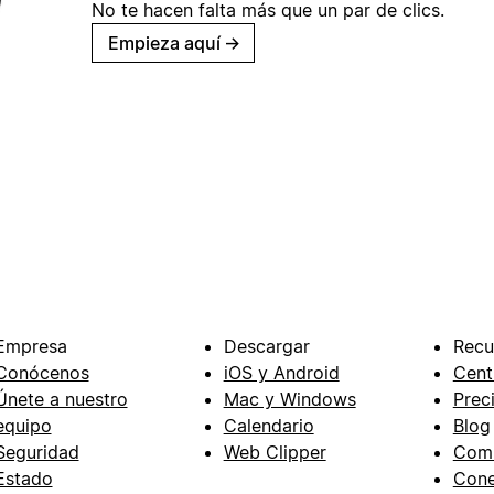
No te hacen falta más que un par de clics.
Empieza aquí
→
Empresa
Descargar
Recu
Conócenos
iOS y Android
Cent
Únete a nuestro
Mac y Windows
Prec
equipo
Calendario
Blog
Seguridad
Web Clipper
Com
Estado
Cone