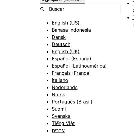
English (US)
Bahasa Indonesia
Dansk
Deutsch
English (UK)
Español (España)
Español (Latinoamérica)
Français (France)
Italiano
Nederlands
Norsk
Português (Brasil)
Suomi
Svenska
Tiếng Việt
עברית