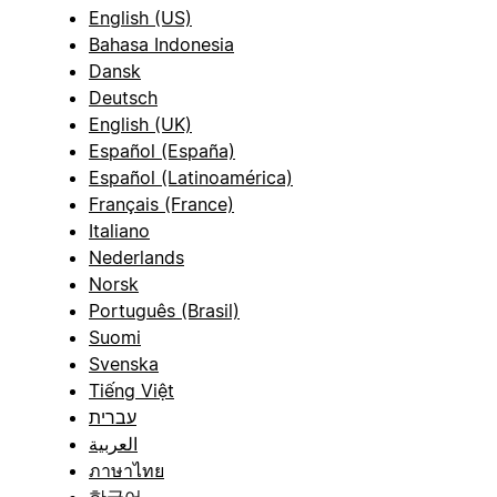
English (US)
Bahasa Indonesia
Dansk
Deutsch
English (UK)
Español (España)
Español (Latinoamérica)
Français (France)
Italiano
Nederlands
Norsk
Português (Brasil)
Suomi
Svenska
Tiếng Việt
עברית
العربية
ภาษาไทย