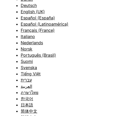
Deutsch
English (UK)
Español (España)
Español (Latinoamérica)
Français (France)
Italiano
Nederlands
Norsk
Português (Brasil)
Suomi
Svenska
Tiếng Việt
עברית
العربية
ภาษาไทย
한국어
日本語
简体中文