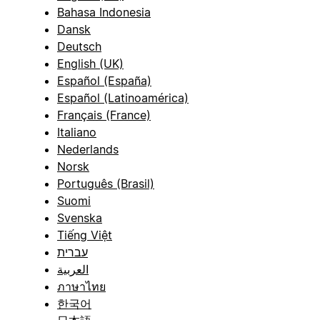
Bahasa Indonesia
Dansk
Deutsch
English (UK)
Español (España)
Español (Latinoamérica)
Français (France)
Italiano
Nederlands
Norsk
Português (Brasil)
Suomi
Svenska
Tiếng Việt
עברית
العربية
ภาษาไทย
한국어