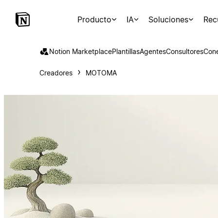
Producto
IA
Soluciones
Rec
Notion Marketplace
Plantillas
Agentes
Consultores
Con
Creadores
MOTOMA